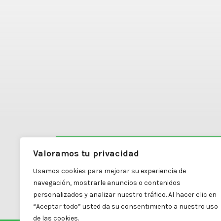
Valoramos tu privacidad
Carretera Mexicali a Algodones #4798
Usamos cookies para mejorar su experiencia de
Colonia Diez División Dos
navegación, mostrarle anuncios o contenidos
Mexicali, B.C. | C.P. 21395
personalizados y analizar nuestro tráfico. Al hacer clic en
“Aceptar todo” usted da su consentimiento a nuestro uso
de las cookies.