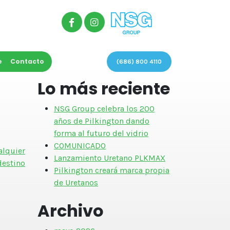
e
Contacto
(686) 800 4110
Lo más reciente
NSG Group celebra los 200
años de Pilkington dando
forma al futuro del vidrio
COMUNICADO
alquier
Lanzamiento Uretano PLKMAX
destino
Pilkington creará marca propia
de Uretanos
Archivo