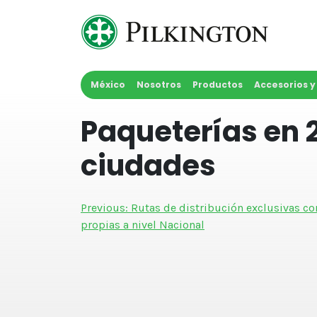
Skip
to
content
México
Nosotros
Productos
Accesorios 
Paqueterías en 2
ciudades
Navegación
Previous:
Rutas de distribución exclusivas c
propias a nivel Nacional
de
entradas