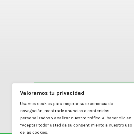
Valoramos tu privacidad
Carretera Mexicali a Algodones #4798
Usamos cookies para mejorar su experiencia de
Colonia Diez División Dos
navegación, mostrarle anuncios o contenidos
Mexicali, B.C. | C.P. 21395
personalizados y analizar nuestro tráfico. Al hacer clic en
“Aceptar todo” usted da su consentimiento a nuestro uso
de las cookies.