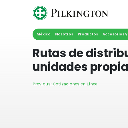
Skip
to
content
México
Nosotros
Productos
Accesorios 
Rutas de distrib
unidades propia
Navegación
Previous:
Cotizaciones en Línea
de
entradas