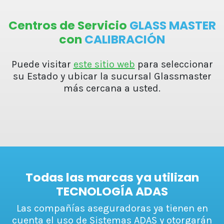
Centros de Servicio
GLASS MASTER
con
CALIBRACIÓN
Puede visitar
este sitio web
para seleccionar
su Estado y ubicar la sucursal Glassmaster
más cercana a usted.
Todas las marcas ya utilizan
TECNOLOGÍA ADAS
Las compañías aseguradoras ya tienen en
cuenta el uso de Sistemas ADAS y otorgarán