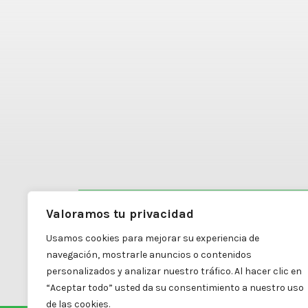
Valoramos tu privacidad
Carretera Mexicali a Algodones #4798
Usamos cookies para mejorar su experiencia de
Colonia Diez División Dos
navegación, mostrarle anuncios o contenidos
Mexicali, B.C. | C.P. 21395
personalizados y analizar nuestro tráfico. Al hacer clic en
“Aceptar todo” usted da su consentimiento a nuestro uso
de las cookies.