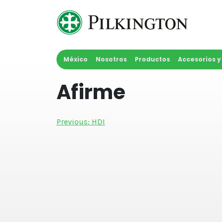
Skip
to
content
México
Nosotros
Productos
Accesorios 
Afirme
Navegación
Previous:
HDI
de
entradas