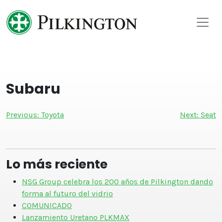
Skip
to
content
Subaru
Navegación
Previous:
Toyota
Next:
Seat
de
entradas
Lo más reciente
NSG Group celebra los 200 años de Pilkington dando
forma al futuro del vidrio
COMUNICADO
Lanzamiento Uretano PLKMAX