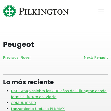
Skip
to
content
Peugeot
Navegación
Previous:
Rover
Next:
Renault
de
entradas
Lo más reciente
NSG Group celebra los 200 años de Pilkington dando
forma al futuro del vidrio
COMUNICADO
Lanzamiento Uretano PLKMAX