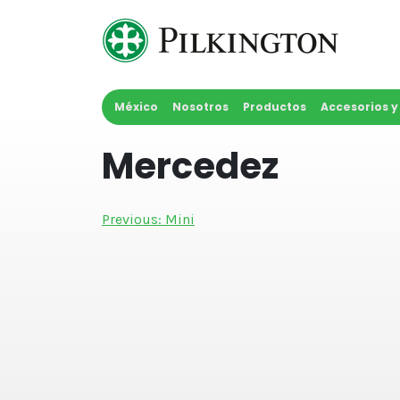
Skip
to
content
México
Nosotros
Productos
Accesorios 
Mercedez
Navegación
Previous:
Mini
de
entradas