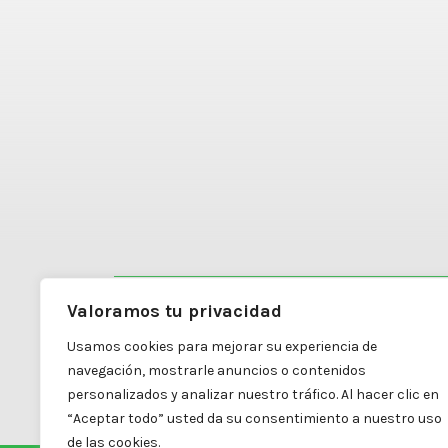
Valoramos tu privacidad
Carretera Mexicali a Algodones #4798
Usamos cookies para mejorar su experiencia de
Colonia Diez División Dos
navegación, mostrarle anuncios o contenidos
Mexicali, B.C. | C.P. 21395
personalizados y analizar nuestro tráfico. Al hacer clic en
“Aceptar todo” usted da su consentimiento a nuestro uso
de las cookies.