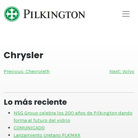
Skip
to
content
Chrysler
Navegación
Previous:
Chevroleth
Next:
Volvo
de
entradas
Lo más reciente
NSG Group celebra los 200 años de Pilkington dando
forma al futuro del vidrio
COMUNICADO
Lanzamiento Uretano PLKMAX