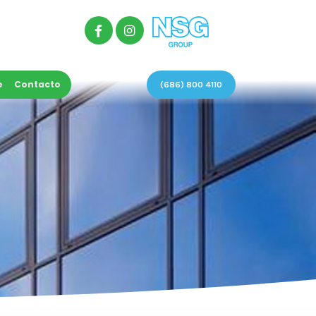
e
Contacto
(686) 800 4110