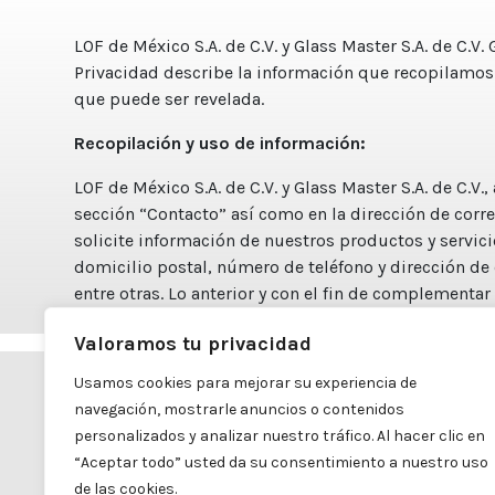
LOF de México S.A. de C.V. y Glass Master S.A. de C.V.
Privacidad describe la información que recopilamos
que puede ser revelada.
Recopilación y uso de información:
LOF de México S.A. de C.V. y Glass Master S.A. de C.V
sección “Contacto” así como en la dirección de corr
solicite información de nuestros productos y servici
domicilio postal, número de teléfono y dirección de
entre otras. Lo anterior y con el fin de complementa
cada una de sus comunicaciones dentro de nuestro 
Valoramos tu privacidad
Usamos cookies para mejorar su experiencia de
Carretera Mexicali a Algodones #4798
navegación, mostrarle anuncios o contenidos
Colonia Diez División Dos
personalizados y analizar nuestro tráfico. Al hacer clic en
Mexicali, B.C. | C.P. 21395
“Aceptar todo” usted da su consentimiento a nuestro uso
de las cookies.